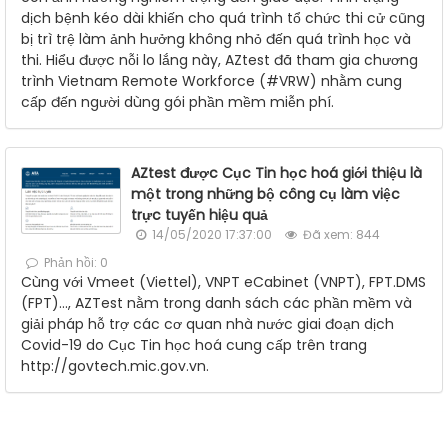
dịch bệnh kéo dài khiến cho quá trình tổ chức thi cử cũng
bị trì trệ làm ảnh hưởng không nhỏ đến quá trình học và
thi. Hiểu được nỗi lo lắng này, AZtest đã tham gia chương
trình Vietnam Remote Workforce (#VRW) nhằm cung
cấp đến người dùng gói phần mềm miễn phí.
AZtest được Cục Tin học hoá giới thiệu là
một trong những bộ công cụ làm việc
trực tuyến hiệu quả
14/05/2020 17:37:00
Đã xem: 844
Phản hồi: 0
Cùng với Vmeet (Viettel), VNPT eCabinet (VNPT), FPT.DMS
(FPT)..., AZTest nằm trong danh sách các phần mềm và
giải pháp hỗ trợ các cơ quan nhà nước giai đoạn dịch
Covid-19 do Cục Tin học hoá cung cấp trên trang
http://govtech.mic.gov.vn.