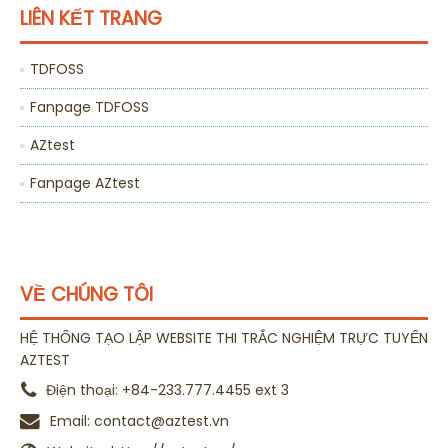
LIÊN KẾT TRANG
TDFOSS
Fanpage TDFOSS
AZtest
Fanpage AZtest
VỀ CHÚNG TÔI
HỆ THỐNG TẠO LẬP WEBSITE THI TRẮC NGHIỆM TRỰC TUYẾN
AZTEST
Điện thoại:
+84-233.777.4455 ext 3
Email:
contact@aztest.vn